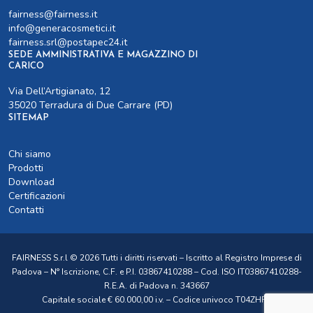
fairness@fairness.it
info@generacosmetici.it
fairness.srl@postapec24.it
SEDE AMMINISTRATIVA E MAGAZZINO DI
CARICO
Via Dell’Artigianato, 12
35020 Terradura di Due Carrare (PD)
SITEMAP
Chi siamo
Prodotti
Download
Certificazioni
Contatti
FAIRNESS S.r.l © 2026 Tutti i diritti riservati – Iscritto al Registro Imprese di
Padova – N° Iscrizione, C.F. e P.I. 03867410288 – Cod. ISO IT03867410288-
R.E.A. di Padova n. 343667
Capitale sociale € 60.000,00 i.v. – Codice univoco T04ZHR3