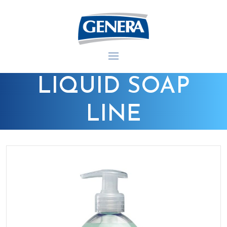
info@generacosmetici.it
+39 049 9125240
GENERA COSMETICI
LIQUID SOAP
LINE