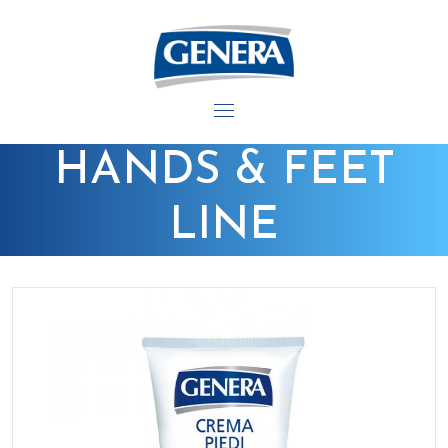
info@generacosmetici.it
+39 049 9125240
GENERA COSMETICI
HANDS & FEET
LINE